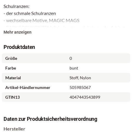
Schulranzen:
- der schmale Schulranzen
- wechselbare Motive, MAGIC MAGS
- EASY GROW SYSTEM: Schulranzen wächst von der 1. bis zur
Mehr anzeigen
4. Klasse mit
- ultraleichte, elastische Fiberglas-Rückenkonstruktion und
Produktdaten
ergonomisch geschwungene, atmungsaktive Rückenpartie
- verstellbare und ergonomische Schultergurte
Größe
0
- Lageverstellriemen zur körpernahen Schulranzen-
Farbe
bunt
Positionierung
- abnehmbarer, höhenverstellbarer Brustgurt
Material
Stoff, Nylon
- Gurtenden-Einhängung
Artikel-Händlernummer
505985067
- gepolsterte, abnehmbare Hüftflosse mit kleinem Seitenfach
GTIN13
4047443543899
- isolierte, nach außen wachsende Fronttasche mit
Auslaufösen
- zwei offene, nach außen wachsende Seitentaschen mit
Daten zur Produktsicherheitsverordnung
Auslaufösen
- Aufhängeschlaufe
Hersteller