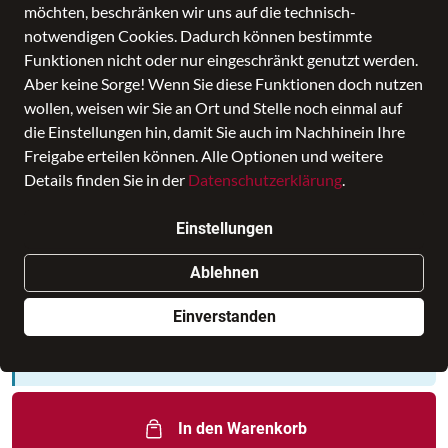
möchten, beschränken wir uns auf die technisch-
notwendigen Cookies. Dadurch können bestimmte
Funktionen nicht oder nur eingeschränkt genutzt werden.
Aber keine Sorge! Wenn Sie diese Funktionen doch nutzen
wollen, weisen wir Sie an Ort und Stelle noch einmal auf
die Einstellungen hin, damit Sie auch im Nachhinein Ihre
Freigabe erteilen können. Alle Optionen und weitere
Details finden Sie in der
Datenschutzerklärung
.
FIT Schulranzen-Set 'Dino Targo', 5
Einstellungen
Preis
229,99 €
inkl. MwSt., Versand
GRATIS
Statt:
289,99 €
−21%
Ablehnen
Nur noch weniger als 3 Artikel im Geschäft vorhanden.
Einverstanden
Dieses Produkt ist nur online verfügbar
In den Warenkorb