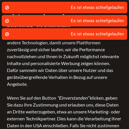
WhatsApp: 0151/281 496 38
Wir nutzen Cookies um unsere Dienste zu
erbringen und zu verbessern.
Datenschutz - Sie entscheiden!
Bagmondo und unsere Partner nutzen Cookies und
andere Technologien, damit unsere Plattformen
Schule
Reise
Business
Freizeit
Fashion & Lifestyle
zuverlässig und sicher laufen, wir die Performance
nachvollziehen und Ihnen in Zukunft möglichst relevante
Inhalte und personalisierte Werbung zeigen können.
-21 %
Dafür sammeln wir Daten über unsere Nutzer und das
geräteübergreifende Verhalten in Bezug auf unsere
Angebote.
Wenn Sie auf den Button
"Einverstanden"
klicken, geben
Sie dazu Ihre Zustimmung und erlauben uns, diese Daten
an Dritte weiterzugeben, etwa an unsere Marketing- oder
externen Technikpartner. Dies kann die Verarbeitung Ihrer
Daten in den USA einschließen. Falls Sie nicht zustimmen