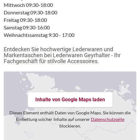
neutrale Gestaltung des Ranzens können die MAGIC MAGS
Mittwoch 09:30-18:00
einfach komplett weglassen werden, ohne dass störende
Donnerstag 09:30-18:00
Klettflächen entstehen. So wird jeder Schulranzen zum
Freitag 09:30-18:00
Unikat.
Samstag 09:30-16:00
Weihnachtssamstag 9:30 - 17:00
Das Gewicht des Schulranzen-Korpus ohne abnehmbare
Elemente beträgt ca. 990 g.
Entdecken Sie hochwertige Lederwaren und
Markentaschen bei Lederwaren Geyrhalter - Ihr
Das Gesamtgewicht des Schulranzens mit allen abnehmbaren
Fachgeschäft für stilvolle Accessoires.
Elementen beträgt ca. 1750 g.
Inhalte von Google Maps laden
Dieses Element enthält Daten von Google Maps. Sie können die
Einbettung solcher Inhalte auf unserer
Datenschutzseite
blockieren.